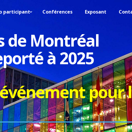
o participant
Conférences
Exposant
Cont
s de Montréal
eporté à 2025
 événement pour l