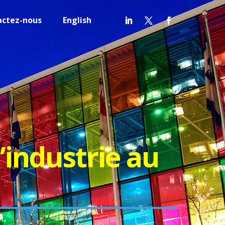
actez-nous
English
’industrie au